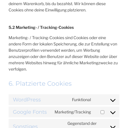
deinem Warenkorb, bis du bezahlst. Wir können diese
Cookies ohne deine Einwilligung platzieren.
5.2 Marketing- / Tracking-Cookies
Marketing- / Tracking-Cookies sind Cookies oder eine
andere Form der lokalen Speicherung, die zur Erstellung von
Benutzerprofilen verwendet werden, um Werbung
anzuzeigen oder den Benutzer auf dieser Website oder über
mehrere Websites hinweg für ähnliche Marketingzwecke zu
verfolgen.
6. Platzierte Cookies
WordPress
Funktional
CONSENT
TO
Google Fonts
Marketing/Tracking
SERVICE
CONSENT
WORDPRESS
TO
Gegenstand der
SERVICE
Sonstiges
CONSENT